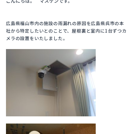
こんにちは。 マスケンです。
会社概要
広島県福山市内の施設の雨漏れの原因を広島県呉市の本
社から特定したいとのことで、屋根裏と室内に1台ずつカ
採用情報
メラの設置をいたしました。
スタッフブログ
お問い合わせ
3営業日以内にご返信
082-250-6008
9時〜17時（土日祝除く）